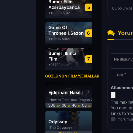
Bumer Filmi
Azərbaycanca
5
Bu bölüm öze
Dublyaj izle
+118696 puan
Game Of
Yoru
Thrones 1.Sezon
6
Türkçe Dublaj
+117216 puan
izle
Bumer: İkinci
Film
7
Azərbaycanca
+96792 puan
Dublyaj izle
GÖZLƏNƏN FILM/SERIALLAR
Attachmen
Ejderhanı Nasıl
Eğitirsin 2
(How to Train Your Dragon 2)
The maximu
306
08
40
03
gün
sa
dk
sn
You can up
Links to Yo
Yorumun
Odyssey
(The Odyssey)