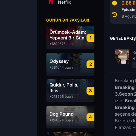
Netflix
13.Bölüm
1.Bölüm
2.Böl
Episode 13
Episode 1
Episode
8 Ağustos 2026
8 Ağustos 2026
8 Ağust
GÜNÜN ƏN YAXŞILARI
Örümcek-Adam:
Yepyeni Bir Gün
1
GENEL BAKIŞ
+1899876 puan
B
B
Odyssey
2
+281644 puan
Breaking 
Quldur, Polis,
Breaking
İblis
3
3.Sezon 
+218596 puan
izle,
Brea
Breaking
Dog Pound
seçenekler
4
Bizlere d
+124024 puan
Filmzal: H