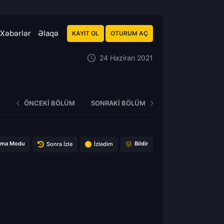
Xəbərlər
Əlaqə
KAYIT OL
OTURUM AÇ
24 Haziran 2021
ÖNCEKI BÖLÜM
SONRAKI BÖLÜM
ema Modu
Bildir
Sonra İzle
İzledim