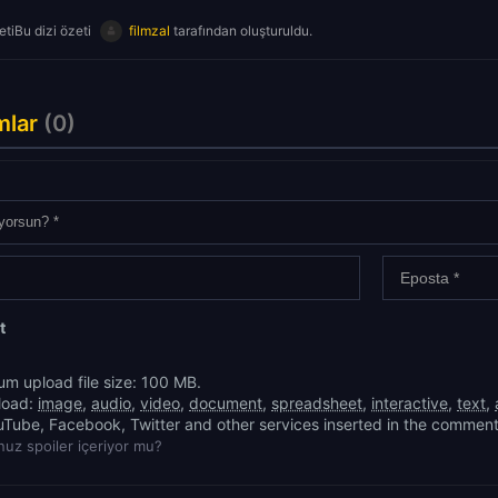
tiBu dizi özeti
filmzal
tarafından oluşturuldu.
mlar
(0)
t
m upload file size: 100 MB.
load:
image
,
audio
,
video
,
document
,
spreadsheet
,
interactive
,
text
,
uTube, Facebook, Twitter and other services inserted in the comment
uz spoiler içeriyor mu?