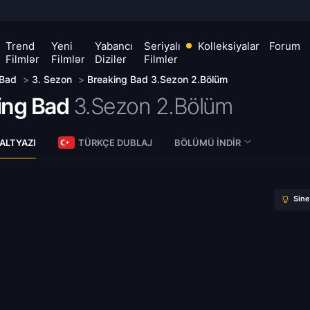
Trend
Yeni
Yabancı
Seriyalı
Kolleksiyalar
Forum
Filmlər
Filmlər
Diziler
Filmler
 Bad
>
3. Sezon
>
Breaking Bad 3.Sezon 2.Bölüm
ing Bad
3.Sezon 2.Bölüm
ALTYAZI
TÜRKÇE DUBLAJ
BÖLÜMÜ İNDIR
Sin