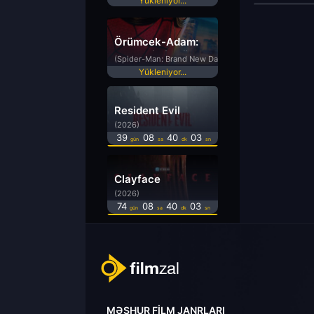
Yükleniyor...
Örümcek-Adam:
Yepyeni Bir Gün
(Spider-Man: Brand New Day)
Yükleniyor...
Resident Evil
(2026)
39
08
40
03
gün
sa
dk
sn
Clayface
(2026)
74
08
40
03
gün
sa
dk
sn
MƏŞHUR FILM JANRLARI