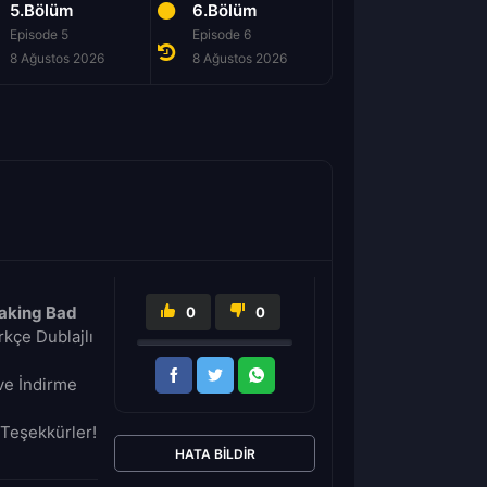
5.Bölüm
6.Bölüm
7.Bölüm
Episode 5
Episode 6
Episode 7
8 Ağustos 2026
8 Ağustos 2026
8 Ağustos 2026
aking Bad
0
0
kçe Dublajlı
ve İndirme
Teşekkürler!
HATA BILDIR