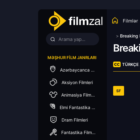
Filmlər
>
Breaking
Break
MƏŞHUR FILM JANRLARI
TÜRKÇE 
Azərbaycanca Dublaj
Aksiyon Filmleri
SF
Animasiya Filmleri
Elmi Fantastika Filmleri
Dram Filmleri
Fantastika Filmleri