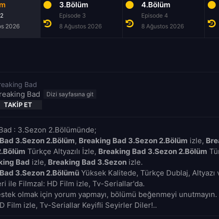
üm
3.Bölüm
4.Bölüm
 2
Episode 3
Episode 4
os 2026
8 Ağustos 2026
8 Ağustos 2026
reaking Bad
reaking Bad
TAKIP ET
Bad : 3.Sezon 2.Bölümünde;
 Bad 3.Sezon 2.Bölüm
,
Breaking Bad 3.Sezon 2.Bölüm
izle,
Bre
2.Bölüm
Türkçe Altyazılı İzle,
Breaking Bad 3.Sezon 2.Bölüm
Tür
king Bad
izle,
Breaking Bad 3.Sezon
izle.
 Bad 3.Sezon 2.Bölümü
Yüksek Kalitede, Türkçe Dublaj, Altyazı 
i ile Filmzal: HD Film izle, Tv-Seriallar'da.
estek olmak için yorum yapmayı, bölümü beğenmeyi unutmayın. 
D Film izle, Tv-Seriallar Keyifli Seyirler Diler!..