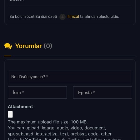
Bu bölüm özetiBu dizi özeti
filmzal
tarafından oluşturuldu.
Yorumlar
(0)
Attachment
The maximum upload file size: 100 MB.
You can upload:
image
,
audio
,
video
,
document
,
spreadsheet
,
interactive
,
text
,
archive
,
code
,
other
.
Links to YouTube, Facebook, Twitter and other services