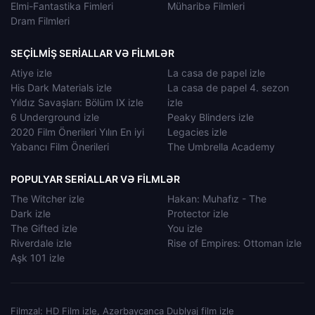
Elmi-Fantastika Fimleri
Müharibə Filmleri
Dram Filmleri
SEÇILMIŞ SERIALLAR VƏ FILMLƏR
Atiye izle
La casa de papel izle
His Dark Materials izle
La casa de papel 4. sezon
Yıldız Savaşları: Bölüm IX izle
izle
6 Underground izle
Peaky Blinders izle
2020 Film Önerileri Yılın En iyi
Legacies izle
Yabancı Film Önerileri
The Umbrella Academy
POPULYAR SERIALLAR VƏ FILMLƏR
The Witcher izle
Hakan: Muhafız - The
Dark izle
Protector izle
The Gifted izle
You izle
Riverdale izle
Rise of Empires: Ottoman izle
Aşk 101 izle
Filmzal: HD Film izle, Azərbaycanca Dublyaj film izle