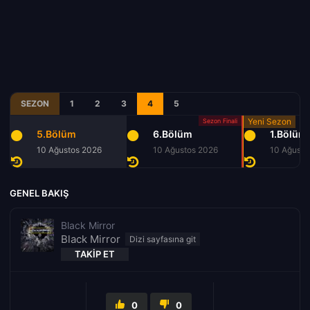
SEZON
1
2
3
4
5
5.Bölüm
6.Bölüm
1.Bölüm
10 Ağustos 2026
10 Ağustos 2026
10 Ağusto
GENEL BAKIŞ
Black Mirror
Black Mirror
TAKIP ET
0
0