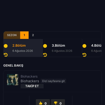
SEZON
1
2
2.Bölüm
3.Bölüm
4.Bölüm
6 Ağustos 2026
6 Ağustos 2026
6 Ağustos
GENEL BAKIŞ
Biohackers
Biohackers
TAKIP ET
0
0