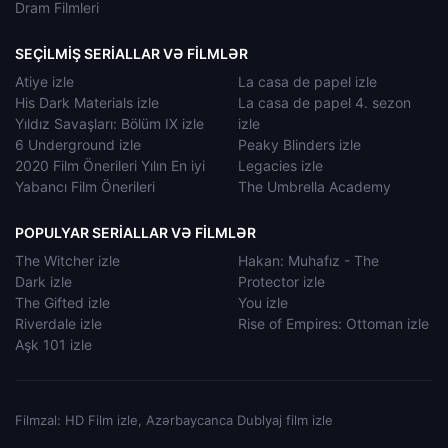
Dram Filmleri
SEÇILMIŞ SERIALLAR VƏ FILMLƏR
Atiye izle
La casa de papel izle
His Dark Materials izle
La casa de papel 4. sezon
Yıldız Savaşları: Bölüm IX izle
izle
6 Underground izle
Peaky Blinders izle
2020 Film Önerileri Yılın En iyi
Legacies izle
Yabancı Film Önerileri
The Umbrella Academy
POPULYAR SERIALLAR VƏ FILMLƏR
The Witcher izle
Hakan: Muhafız - The
Dark izle
Protector izle
The Gifted izle
You izle
Riverdale izle
Rise of Empires: Ottoman izle
Aşk 101 izle
Filmzal: HD Film izle, Azərbaycanca Dublyaj film izle