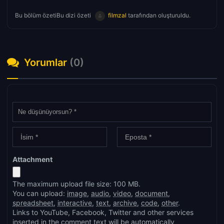
Bu bölüm özetiBu dizi özeti
filmzal
tarafından oluşturuldu.
Yorumlar
(0)
Attachment
The maximum upload file size: 100 MB.
You can upload:
image
,
audio
,
video
,
document
,
spreadsheet
,
interactive
,
text
,
archive
,
code
,
other
.
Links to YouTube, Facebook, Twitter and other services
inserted in the comment text will be automatically