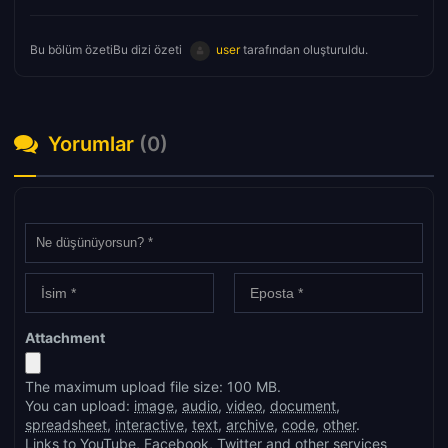
Bu bölüm özetiBu dizi özeti
user
tarafından oluşturuldu.
Yorumlar
(0)
Attachment
The maximum upload file size: 100 MB.
You can upload:
image
,
audio
,
video
,
document
,
spreadsheet
,
interactive
,
text
,
archive
,
code
,
other
.
Links to YouTube, Facebook, Twitter and other services