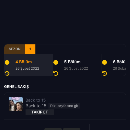
SEZON
1
4.Bölüm
5.Bölüm
6.Bölüm
26 Şubat 2022
26 Şubat 2022
26 Şubat 
GENEL BAKIŞ
Back to 15
Back to 15
TAKIP ET