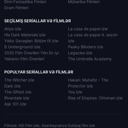
Elmi-Fantastika Fimleri
Müharibə Filmleri
Dram Filmleri
SEÇILMIŞ SERIALLAR VƏ FILMLƏR
Atiye izle
La casa de papel izle
His Dark Materials izle
La casa de papel 4. sezon
Yıldız Savaşları: Bölüm IX izle
izle
6 Underground izle
Peaky Blinders izle
2020 Film Önerileri Yılın En iyi
Legacies izle
Yabancı Film Önerileri
The Umbrella Academy
POPULYAR SERIALLAR VƏ FILMLƏR
The Witcher izle
Hakan: Muhafız - The
Dark izle
Protector izle
The Gifted izle
You izle
Riverdale izle
Rise of Empires: Ottoman izle
Aşk 101 izle
Filmzal: HD Film izle, Azərbaycanca Dublyaj film izle