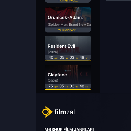
Yükleniyor...
Örümcek-Adam:
Yepyeni Bir Gün
(Spider-Man: Brand New Day)
Yükleniyor...
Resident Evil
(2026)
40
05
03
48
gün
sa
dk
sn
Clayface
(2026)
75
05
03
48
gün
sa
dk
sn
MƏŞHUR FILM JANRLARI