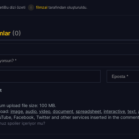
tiBu dizi özeti
filmzal
tarafından oluşturuldu.
mlar
(0)
t
m upload file size: 100 MB.
load:
image
,
audio
,
video
,
document
,
spreadsheet
,
interactive
,
text
,
uTube, Facebook, Twitter and other services inserted in the comment
uz spoiler içeriyor mu?