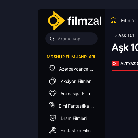
Filmlər
>
Aşk 101
Aşk 1
MƏŞHUR FILM JANRLARI
ALTYAZI
Azərbaycanca Dublaj
Aksiyon Filmleri
Animasiya Filmleri
Elmi Fantastika Filmleri
Dram Filmleri
Fantastika Filmleri