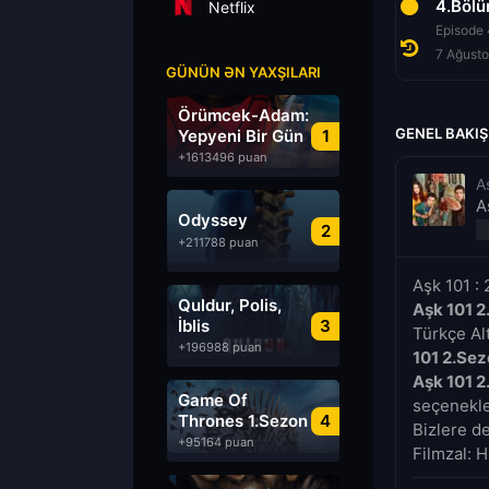
2.Bölüm
3.Bölüm
4.Böl
Netflix
Episode 2
Episode 3
Episode 
7 Ağustos 2026
7 Ağustos 2026
7 Ağust
GÜNÜN ƏN YAXŞILARI
Örümcek-Adam:
GENEL BAKIŞ
Yepyeni Bir Gün
1
+1613496 puan
A
A
Odyssey
2
+211788 puan
Aşk 101 :
Quldur, Polis,
Aşk 101 2
İblis
3
Türkçe Alt
+196988 puan
101 2.Se
Aşk 101 2
Game Of
seçenekler
Thrones 1.Sezon
4
Bizlere d
Türkçe Dublaj
+95164 puan
Filmzal: H
izle