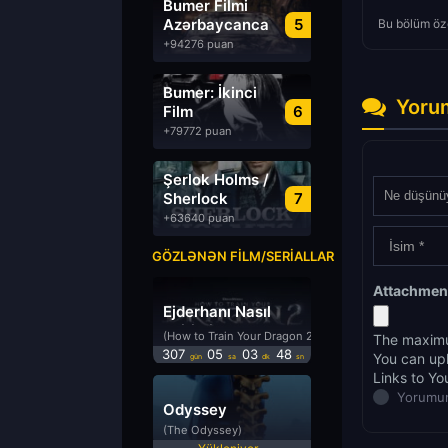
Bumer Filmi
Azərbaycanca
5
Bu bölüm öze
Dublyaj izle
+94276 puan
Bumer: İkinci
Yoru
Film
6
Azərbaycanca
+79772 puan
Dublyaj izle
Şerlok Holms /
Sherlock
7
Holmes
+63640 puan
GÖZLƏNƏN FILM/SERIALLAR
Attachmen
Ejderhanı Nasıl
Eğitirsin 2
(How to Train Your Dragon 2)
The maximu
307
05
03
48
You can up
gün
sa
dk
sn
Links to Yo
Yorumun
Odyssey
(The Odyssey)