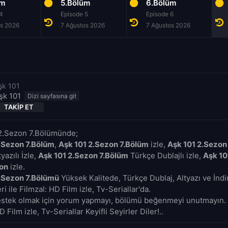
üm
5.Bölüm
6.Bölüm
4
Episode 5
Episode 6
os 2026
7 Ağustos 2026
7 Ağustos 2026
şk 101
şk 101
TAKIP ET
 2.Sezon 7.Bölümünde;
.Sezon 7.Bölüm
,
Aşk 101 2.Sezon 7.Bölüm
izle,
Aşk 101 2.Sezon
yazılı İzle,
Aşk 101 2.Sezon 7.Bölüm
Türkçe Dublajlı izle,
Aşk 10
zon
izle.
.Sezon 7.Bölümü
Yüksek Kalitede, Türkçe Dublaj, Altyazı ve İnd
i ile Filmzal: HD Film izle, Tv-Seriallar'da.
estek olmak için yorum yapmayı, bölümü beğenmeyi unutmayın. 
D Film izle, Tv-Seriallar Keyifli Seyirler Diler!..