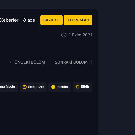
Xəbərlər
Əlaqə
KAYIT OL
OTURUM AÇ
1 Ekim 2021
ÖNCEKI BÖLÜM
SONRAKI BÖLÜM
ema Modu
Bildir
Sonra İzle
İzledim