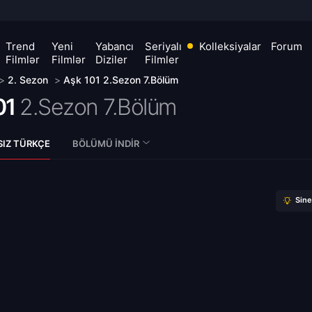
Trend
Yeni
Yabancı
Seriyalı
Kolleksiyalar
Forum
Filmlər
Filmlər
Diziler
Filmler
>
2. Sezon
>
Aşk 101 2.Sezon 7.Bölüm
01
2.Sezon 7.Bölüm
SIZ TÜRKÇE
BÖLÜMÜ İNDIR
Sin