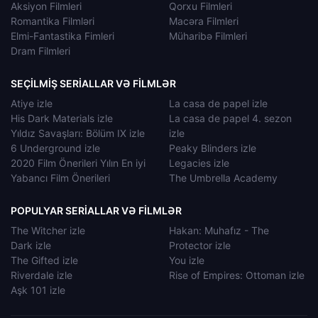
Aksiyon Filmleri
Qorxu Filmleri
Romantika Filmləri
Macəra Filmleri
Elmi-Fantastika Fimleri
Müharibə Filmleri
Dram Filmleri
SEÇILMIŞ SERIALLAR VƏ FILMLƏR
Atiye izle
La casa de papel izle
His Dark Materials izle
La casa de papel 4. sezon
Yıldız Savaşları: Bölüm IX izle
izle
6 Underground izle
Peaky Blinders izle
2020 Film Önerileri Yılın En iyi
Legacies izle
Yabancı Film Önerileri
The Umbrella Academy
POPULYAR SERIALLAR VƏ FILMLƏR
The Witcher izle
Hakan: Muhafız - The
Dark izle
Protector izle
The Gifted izle
You izle
Riverdale izle
Rise of Empires: Ottoman izle
Aşk 101 izle