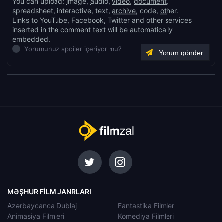
You can upload:
image
,
audio
,
video
,
document
,
spreadsheet
,
interactive
,
text
,
archive
,
code
,
other
.
Links to YouTube, Facebook, Twitter and other services
inserted in the comment text will be automatically
embedded.
Yorumunuz spoiler içeriyor mu?
MƏŞHUR FILM JANRLARI
Azərbaycanca Dublaj
Fantastika Filmler
Animasiya Filmleri
Komediya Filmleri