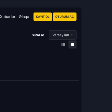
Xəbərlər
Əlaqə
KAYIT OL
OTURUM AÇ
Varsayılan
SIRALA: