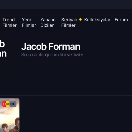
Trend
Yeni
Yabancı
Seriyalı
Kolleksiyalar
Forum
Filmlər
Filmlər
Diziler
Filmler
Jacob Forman
Senaristi olduğu tüm film ve diziler