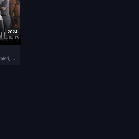
2024
mleri
,
Elmi-Fantastika Filmleri
,
Macəra Filmleri