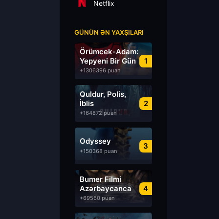
Netflix
GÜNÜN ƏN YAXŞILARI
Örümcek-Adam:
Yepyeni Bir Gün
1
+1306396 puan
Quldur, Polis,
İblis
2
+164872 puan
Odyssey
3
+150368 puan
Bumer Filmi
Azərbaycanca
4
Dublyaj izle
+69560 puan