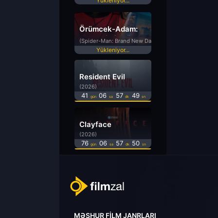
Yükleniyor...
Örümcek-Adam:
Yepyeni Bir Gün
(Spider-Man: Brand New Day)
Yükleniyor...
Resident Evil
(2026)
41
06
57
49
gün
sa
dk
sn
Clayface
(2026)
76
06
57
49
gün
sa
dk
sn
MƏŞHUR FILM JANRLARI