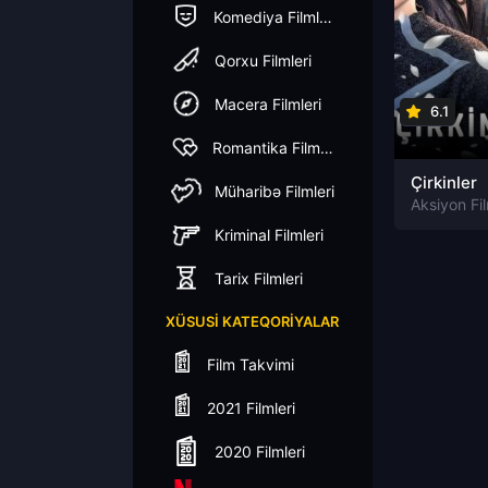
Komediya Filmleri
Qorxu Filmleri
Macera Filmleri
6.1
Romantika Filmleri
Çirkinler
Müharibə Filmleri
Aksiyon Fil
Kriminal Filmleri
Tarix Filmleri
XÜSUSI KATEQORIYALAR
Film Takvimi
2021 Filmleri
2020 Filmleri