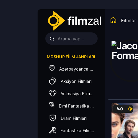
Filmlər
MƏŞHUR FILM JANRLARI
Azərbaycanca Dublaj
Aksiyon Filmleri
Animasiya Filmleri
Elmi Fantastika Filmleri
%0
Dram Filmleri
Fantastika Filmleri