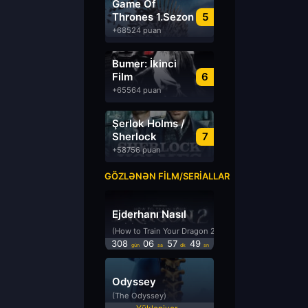
Game Of
Thrones 1.Sezon
5
Türkçe Dublaj
+68524 puan
izle
Bumer: İkinci
Film
6
Azərbaycanca
+65564 puan
Dublyaj izle
Şerlok Holms /
Sherlock
7
Holmes
+58756 puan
GÖZLƏNƏN FILM/SERIALLAR
Ejderhanı Nasıl
Eğitirsin 2
(How to Train Your Dragon 2)
308
06
57
49
gün
sa
dk
sn
Odyssey
(The Odyssey)