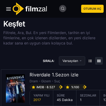
OTURUM AÇ
Keşfet
Filtrele, Ara, Bul. En yeni Filmlerden, tarihin en iyi
filmlerine, en çok izlenen dizilerden, en yeni dizilere
kadar sana en uygun olanı kolayca bul.
Varsayılan
SIRALA:
Riverdale 1.Sezon izle
Dram
-
Gizem
-
Suç
iMDB : 8.527
%100
YAPIM YILI
SÜRE
SEZONLAR
B
2017
45 Dakika
1
1