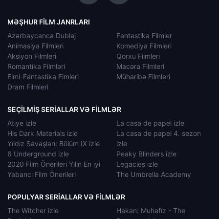
MƏŞHUR FILM JANRLARI
Azərbaycanca Dublaj
Fantastika Filmler
Animasiya Filmleri
Komediya Filmleri
Aksiyon Filmleri
Qorxu Filmleri
Romantika Filmləri
Macəra Filmleri
Elmi-Fantastika Fimleri
Müharibə Filmleri
Dram Filmleri
SEÇILMIŞ SERIALLAR VƏ FILMLƏR
Atiye izle
La casa de papel izle
His Dark Materials izle
La casa de papel 4. sezon
Yıldız Savaşları: Bölüm IX izle
izle
6 Underground izle
Peaky Blinders izle
2020 Film Önerileri Yılın En iyi
Legacies izle
Yabancı Film Önerileri
The Umbrella Academy
POPULYAR SERIALLAR VƏ FILMLƏR
The Witcher izle
Hakan: Muhafız - The