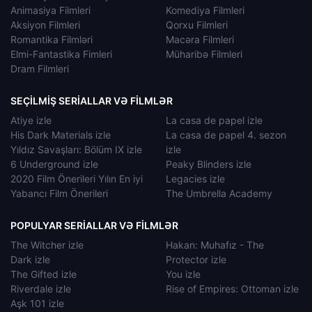
Animasiya Filmleri
Komediya Filmleri
Aksiyon Filmleri
Qorxu Filmleri
Romantika Filmləri
Macəra Filmleri
Elmi-Fantastika Fimleri
Müharibə Filmleri
Dram Filmleri
SEÇILMIŞ SERIALLAR VƏ FILMLƏR
Atiye izle
La casa de papel izle
His Dark Materials izle
La casa de papel 4. sezon
Yıldız Savaşları: Bölüm IX izle
izle
6 Underground izle
Peaky Blinders izle
2020 Film Önerileri Yılın En iyi
Legacies izle
Yabancı Film Önerileri
The Umbrella Academy
POPULYAR SERIALLAR VƏ FILMLƏR
The Witcher izle
Hakan: Muhafız - The
Dark izle
Protector izle
The Gifted izle
You izle
Riverdale izle
Rise of Empires: Ottoman izle
Aşk 101 izle