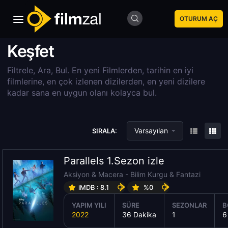
OTURUM AÇ
Keşfet
Filtrele, Ara, Bul. En yeni Filmlerden, tarihin en iyi
filmlerine, en çok izlenen dizilerden, en yeni dizilere
kadar sana en uygun olanı kolayca bul.
Varsayılan
SIRALA:
Parallels 1.Sezon izle
Aksiyon & Macera
-
Bilim Kurgu & Fantazi
iMDB : 8.1
%0
YAPIM YILI
SÜRE
SEZONLAR
B
2022
36 Dakika
1
6